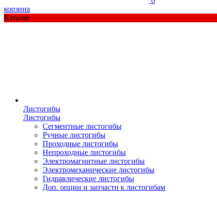
0
корзина
Каталог
Листогибы
Листогибы
Сегментные листогибы
Ручные листогибы
Проходные листогибы
Непроходные листогибы
Электромагнитные листогибы
Электромеханические листогибы
Гидравлические листогибы
Доп. опции и запчасти к листогибам