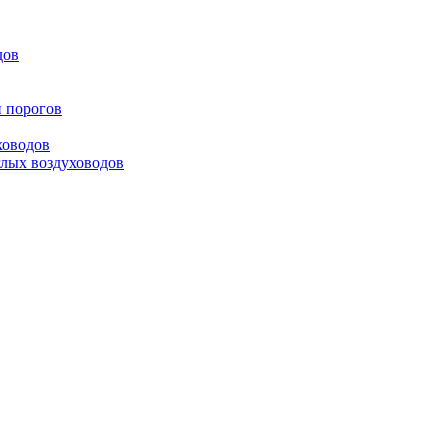
дов
и порогов
ховодов
глых воздуховодов