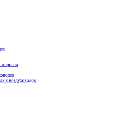
дов
и порогов
ховодов
глых воздуховодов