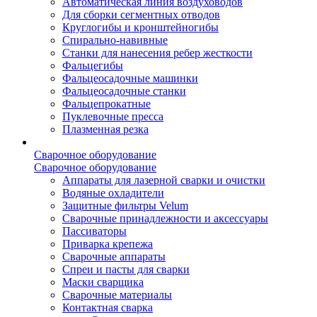
Автоматическая линия воздуховодов
Для сборки сегментных отводов
Круглогибы и кронштейногибы
Спирально-навивные
Станки для нанесения ребер жесткости
Фальцегибы
Фальцеосадочные машинки
Фальцеосадочные станки
Фальцепрокатные
Пуклевочные пресса
Плазменная резка
Сварочное оборудование
Сварочное оборудование
Аппараты для лазерной сварки и очистки
Водяные охладители
Защитные фильтры Velum
Сварочные принадлежности и аксессуары
Пассиваторы
Приварка крепежа
Сварочные аппараты
Спреи и пасты для сварки
Маски сварщика
Сварочные материалы
Контактная сварка