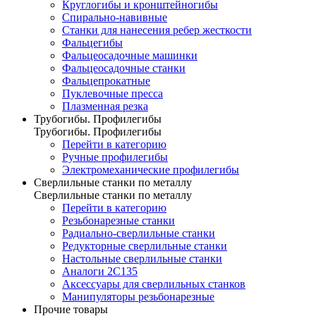
Круглогибы и кронштейногибы
Спирально-навивные
Станки для нанесения ребер жесткости
Фальцегибы
Фальцеосадочные машинки
Фальцеосадочные станки
Фальцепрокатные
Пуклевочные пресса
Плазменная резка
Трубогибы. Профилегибы
Трубогибы. Профилегибы
Перейти в категорию
Ручные профилегибы
Электромеханические профилегибы
Сверлильные станки по металлу
Сверлильные станки по металлу
Перейти в категорию
Резьбонарезные станки
Радиально-сверлильные станки
Редукторные сверлильные станки
Настольные сверлильные станки
Аналоги 2С135
Аксессуары для сверлильных станков
Манипуляторы резьбонарезные
Прочие товары