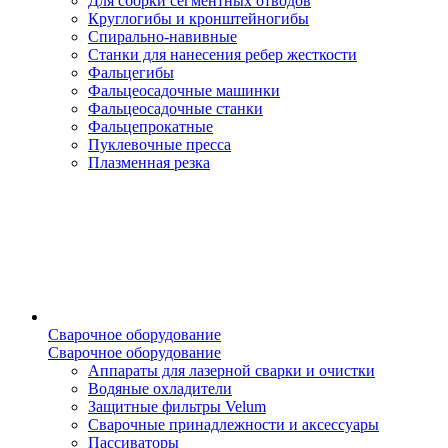
Для сборки сегментных отводов
Круглогибы и кронштейногибы
Спирально-навивные
Станки для нанесения ребер жесткости
Фальцегибы
Фальцеосадочные машинки
Фальцеосадочные станки
Фальцепрокатные
Пуклевочные пресса
Плазменная резка
Сварочное оборудование
Сварочное оборудование
Аппараты для лазерной сварки и очистки
Водяные охладители
Защитные фильтры Velum
Сварочные принадлежности и аксессуары
Пассиваторы