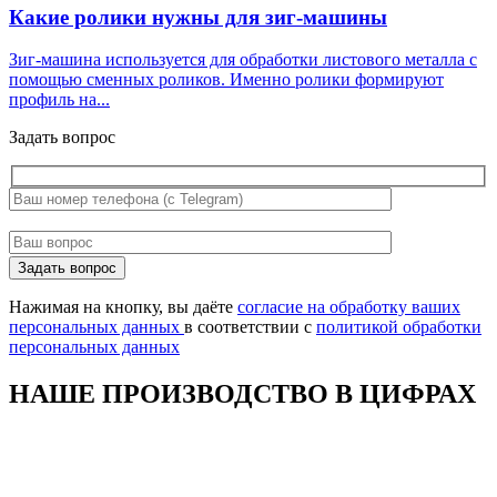
Какие ролики нужны для зиг-машины
Зиг-машина используется для обработки листового металла с
помощью сменных роликов. Именно ролики формируют
профиль на...
Задать вопрос
Оставьте
Задать вопрос
это
поле
Нажимая на кнопку, вы даёте
согласие на обработку ваших
пустым.
персональных данных
в соответствии с
политикой обработки
персональных данных
НАШЕ ПРОИЗВОДСТВО В ЦИФРАХ