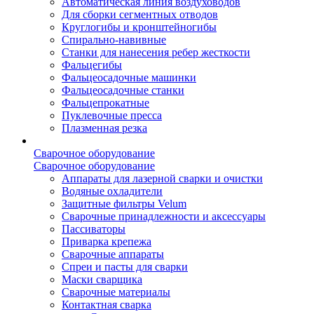
Автоматическая линия воздуховодов
Для сборки сегментных отводов
Круглогибы и кронштейногибы
Спирально-навивные
Станки для нанесения ребер жесткости
Фальцегибы
Фальцеосадочные машинки
Фальцеосадочные станки
Фальцепрокатные
Пуклевочные пресса
Плазменная резка
Сварочное оборудование
Сварочное оборудование
Аппараты для лазерной сварки и очистки
Водяные охладители
Защитные фильтры Velum
Сварочные принадлежности и аксессуары
Пассиваторы
Приварка крепежа
Сварочные аппараты
Спреи и пасты для сварки
Маски сварщика
Сварочные материалы
Контактная сварка