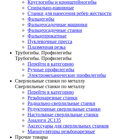
Круглогибы и кронштейногибы
Спирально-навивные
Станки для нанесения ребер жесткости
Фальцегибы
Фальцеосадочные машинки
Фальцеосадочные станки
Фальцепрокатные
Пуклевочные пресса
Плазменная резка
Трубогибы. Профилегибы
Трубогибы. Профилегибы
Перейти в категорию
Ручные профилегибы
Электромеханические профилегибы
Сверлильные станки по металлу
Сверлильные станки по металлу
Перейти в категорию
Резьбонарезные станки
Радиально-сверлильные станки
Редукторные сверлильные станки
Настольные сверлильные станки
Аналоги 2С135
Аксессуары для сверлильных станков
Манипуляторы резьбонарезные
Прочие товары