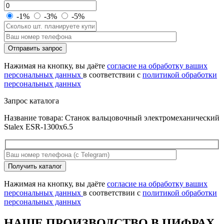
-1%
-3%
-5%
Оставьте
Отправить запрос
это
поле
Нажимая на кнопку, вы даёте
согласие на обработку ваших
пустым.
персональных данных
в соответствии с
политикой обработки
персональных данных
Запрос каталога
Название товара: Станок вальцовочный электромеханический
Stalex ESR-1300x6.5
Оставьте
Получить каталог
это
поле
Нажимая на кнопку, вы даёте
согласие на обработку ваших
пустым.
персональных данных
в соответствии с
политикой обработки
персональных данных
НАШЕ ПРОИЗВОДСТВО В ЦИФРАХ