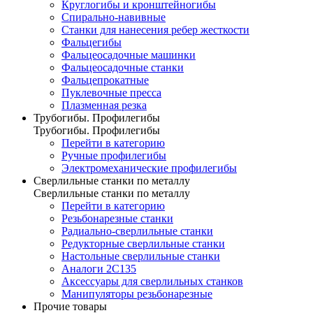
Круглогибы и кронштейногибы
Спирально-навивные
Станки для нанесения ребер жесткости
Фальцегибы
Фальцеосадочные машинки
Фальцеосадочные станки
Фальцепрокатные
Пуклевочные пресса
Плазменная резка
Трубогибы. Профилегибы
Трубогибы. Профилегибы
Перейти в категорию
Ручные профилегибы
Электромеханические профилегибы
Сверлильные станки по металлу
Сверлильные станки по металлу
Перейти в категорию
Резьбонарезные станки
Радиально-сверлильные станки
Редукторные сверлильные станки
Настольные сверлильные станки
Аналоги 2С135
Аксессуары для сверлильных станков
Манипуляторы резьбонарезные
Прочие товары