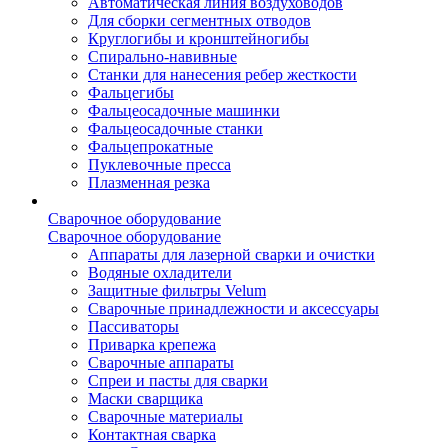
Автоматическая линия воздуховодов
Для сборки сегментных отводов
Круглогибы и кронштейногибы
Спирально-навивные
Станки для нанесения ребер жесткости
Фальцегибы
Фальцеосадочные машинки
Фальцеосадочные станки
Фальцепрокатные
Пуклевочные пресса
Плазменная резка
Сварочное оборудование
Сварочное оборудование
Аппараты для лазерной сварки и очистки
Водяные охладители
Защитные фильтры Velum
Сварочные принадлежности и аксессуары
Пассиваторы
Приварка крепежа
Сварочные аппараты
Спреи и пасты для сварки
Маски сварщика
Сварочные материалы
Контактная сварка