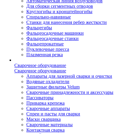
Автоматическая линия воздуховодов
Для сборки сегментных отводов
Круглогибы и кронштейногибы
Спирально-навивные
Станки для нанесения ребер жесткости
Фальцегибы
Фальцеосадочные машинки
Фальцеосадочные станки
Фальцепрокатные
Пуклевочные пресса
Плазменная резка
Сварочное оборудование
Сварочное оборудование
Аппараты для лазерной сварки и очистки
Водяные охладители
Защитные фильтры Velum
Сварочные принадлежности и аксессуары
Пассиваторы
Приварка крепежа
Сварочные аппараты
Спреи и пасты для сварки
Маски сварщика
Сварочные материалы
Контактная сварка