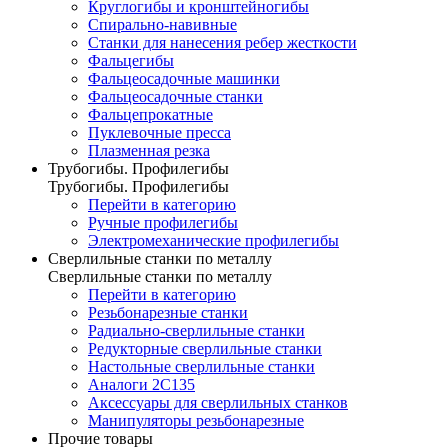
Круглогибы и кронштейногибы
Спирально-навивные
Станки для нанесения ребер жесткости
Фальцегибы
Фальцеосадочные машинки
Фальцеосадочные станки
Фальцепрокатные
Пуклевочные пресса
Плазменная резка
Трубогибы. Профилегибы
Трубогибы. Профилегибы
Перейти в категорию
Ручные профилегибы
Электромеханические профилегибы
Сверлильные станки по металлу
Сверлильные станки по металлу
Перейти в категорию
Резьбонарезные станки
Радиально-сверлильные станки
Редукторные сверлильные станки
Настольные сверлильные станки
Аналоги 2С135
Аксессуары для сверлильных станков
Манипуляторы резьбонарезные
Прочие товары