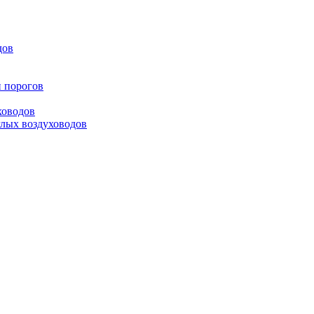
дов
и порогов
ховодов
глых воздуховодов