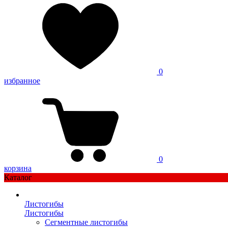
0
избранное
0
корзина
Каталог
Листогибы
Листогибы
Сегментные листогибы