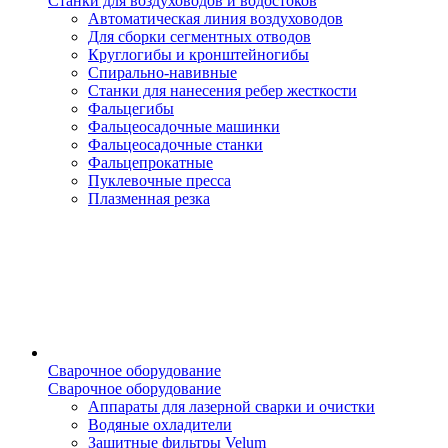
Станки для воздуховодов и водостоков
Автоматическая линия воздуховодов
Для сборки сегментных отводов
Круглогибы и кронштейногибы
Спирально-навивные
Станки для нанесения ребер жесткости
Фальцегибы
Фальцеосадочные машинки
Фальцеосадочные станки
Фальцепрокатные
Пуклевочные пресса
Плазменная резка
Сварочное оборудование
Сварочное оборудование
Аппараты для лазерной сварки и очистки
Водяные охладители
Защитные фильтры Velum