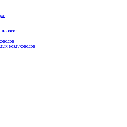
дов
и порогов
ховодов
глых воздуховодов