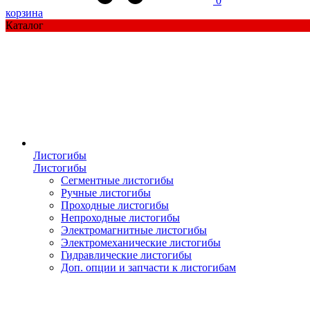
0
корзина
Каталог
Листогибы
Листогибы
Сегментные листогибы
Ручные листогибы
Проходные листогибы
Непроходные листогибы
Электромагнитные листогибы
Электромеханические листогибы
Гидравлические листогибы
Доп. опции и запчасти к листогибам