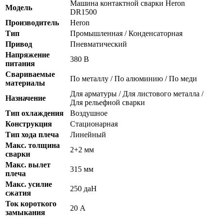
Машина контактной сварки Heron
Модель
DR1500
Производитель
Heron
Тип
Промышленная / Конденсаторная
Привод
Пневматический
Напряжение
380 В
питания
Свариваемые
По металлу / По алюминию / По меди
материалы
Для арматуры / Для листового металла /
Назначение
Для рельефной сварки
Тип охлаждения
Воздушное
Конструкция
Стационарная
Тип хода плеча
Линейный
Макс. толщина
2+2 мм
сварки
Макс. вылет
315 мм
плеча
Макс. усилие
250 даН
сжатия
Ток короткого
20 А
замыкания