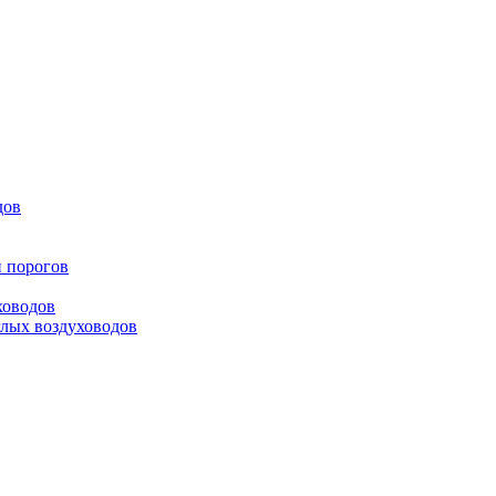
дов
и порогов
ховодов
глых воздуховодов