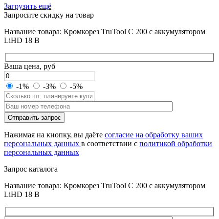
Загрузить ещё
Запросите скидку на товар
Название товара: Кромкорез TruTool C 200 с аккумулятором
LiHD 18 В
Ваша цена, руб
-1%
-3%
-5%
Оставьте
Отправить запрос
это
поле
Нажимая на кнопку, вы даёте
согласие на обработку ваших
пустым.
персональных данных
в соответствии с
политикой обработки
персональных данных
Запрос каталога
Название товара: Кромкорез TruTool C 200 с аккумулятором
LiHD 18 В