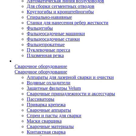
Автоматическая линия воздуховодов
Для сборки сегментных отводов
Круглогибы и кронштейногибы
Спирально-навивные
Станки для нанесения ребер жесткости
Фальцегибы
Фальцеосадочные машинки
Фальцеосадочные станки
Фальцепрокатные
Пуклевочные пресса
Плазменная резка
Сварочное оборудование
Сварочное оборудование
Аппараты для лазерной сварки и очистки
Водяные охладители
Защитные фильтры Velum
Сварочные принадлежности и аксессуары
Пассиваторы
Приварка крепежа
Сварочные аппараты
Спреи и пасты для сварки
Маски сварщика
Сварочные материалы
Контактная сварка