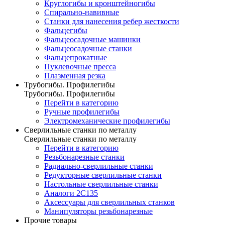
Круглогибы и кронштейногибы
Спирально-навивные
Станки для нанесения ребер жесткости
Фальцегибы
Фальцеосадочные машинки
Фальцеосадочные станки
Фальцепрокатные
Пуклевочные пресса
Плазменная резка
Трубогибы. Профилегибы
Трубогибы. Профилегибы
Перейти в категорию
Ручные профилегибы
Электромеханические профилегибы
Сверлильные станки по металлу
Сверлильные станки по металлу
Перейти в категорию
Резьбонарезные станки
Радиально-сверлильные станки
Редукторные сверлильные станки
Настольные сверлильные станки
Аналоги 2С135
Аксессуары для сверлильных станков
Манипуляторы резьбонарезные
Прочие товары