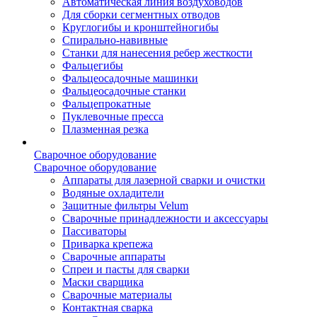
Автоматическая линия воздуховодов
Для сборки сегментных отводов
Круглогибы и кронштейногибы
Спирально-навивные
Станки для нанесения ребер жесткости
Фальцегибы
Фальцеосадочные машинки
Фальцеосадочные станки
Фальцепрокатные
Пуклевочные пресса
Плазменная резка
Сварочное оборудование
Сварочное оборудование
Аппараты для лазерной сварки и очистки
Водяные охладители
Защитные фильтры Velum
Сварочные принадлежности и аксессуары
Пассиваторы
Приварка крепежа
Сварочные аппараты
Спреи и пасты для сварки
Маски сварщика
Сварочные материалы
Контактная сварка