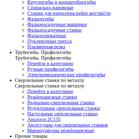
Круглогибы и кронштейногибы
Спирально-навивные
Станки для нанесения ребер жесткости
Фальцегибы
Фальцеосадочные машинки
Фальцеосадочные станки
Фальцепрокатные
Пуклевочные пресса
Плазменная резка
Трубогибы. Профилегибы
Трубогибы. Профилегибы
Перейти в категорию
Ручные профилегибы
Электромеханические профилегибы
Сверлильные станки по металлу
Сверлильные станки по металлу
Перейти в категорию
Резьбонарезные станки
Радиально-сверлильные станки
Редукторные сверлильные станки
Настольные сверлильные станки
Аналоги 2С135
Аксессуары для сверлильных станков
Манипуляторы резьбонарезные
Прочие товары