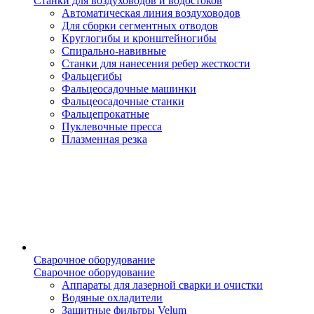
Станки для воздуховодов и водостоков
Автоматическая линия воздуховодов
Для сборки сегментных отводов
Круглогибы и кронштейногибы
Спирально-навивные
Станки для нанесения ребер жесткости
Фальцегибы
Фальцеосадочные машинки
Фальцеосадочные станки
Фальцепрокатные
Пуклевочные пресса
Плазменная резка
Сварочное оборудование
Сварочное оборудование
Аппараты для лазерной сварки и очистки
Водяные охладители
Защитные фильтры Velum