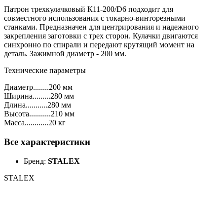
Патрон трехкулачковый К11-200/D6 подходит для
совместного использования с токарно-винторезными
станками. Предназначен для центрирования и надежного
закрепления заготовки с трех сторон. Кулачки двигаются
синхронно по спирали и передают крутящий момент на
деталь. Зажимной диаметр - 200 мм.
Технические параметры
Диаметр........200 мм
Ширина.........280 мм
Длина...........280 мм
Высота...........210 мм
Масса............20 кг
Все характеристики
Бренд:
STALEX
STALEX