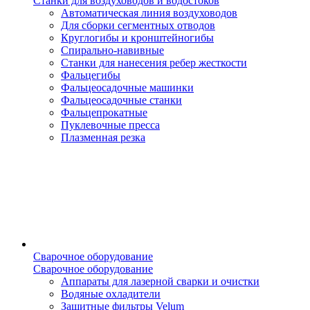
Станки для воздуховодов и водостоков
Автоматическая линия воздуховодов
Для сборки сегментных отводов
Круглогибы и кронштейногибы
Спирально-навивные
Станки для нанесения ребер жесткости
Фальцегибы
Фальцеосадочные машинки
Фальцеосадочные станки
Фальцепрокатные
Пуклевочные пресса
Плазменная резка
Сварочное оборудование
Сварочное оборудование
Аппараты для лазерной сварки и очистки
Водяные охладители
Защитные фильтры Velum