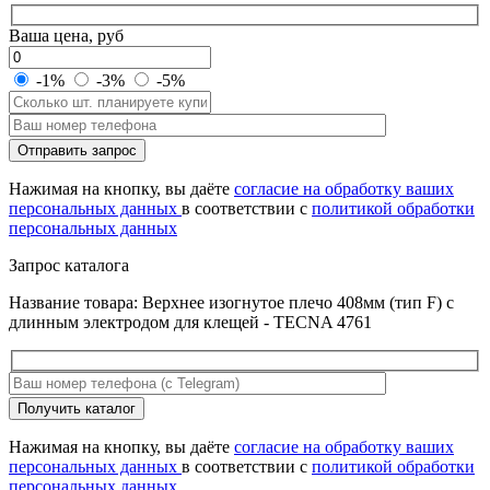
Ваша цена, руб
-1%
-3%
-5%
Оставьте
Отправить запрос
это
поле
Нажимая на кнопку, вы даёте
согласие на обработку ваших
пустым.
персональных данных
в соответствии с
политикой обработки
персональных данных
Запрос каталога
Название товара: Верхнее изогнутое плечо 408мм (тип F) с
длинным электродом для клещей - TECNA 4761
Оставьте
Получить каталог
это
поле
Нажимая на кнопку, вы даёте
согласие на обработку ваших
пустым.
персональных данных
в соответствии с
политикой обработки
персональных данных