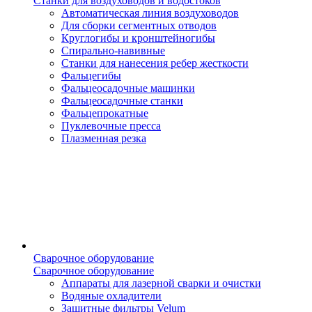
Станки для воздуховодов и водостоков
Автоматическая линия воздуховодов
Для сборки сегментных отводов
Круглогибы и кронштейногибы
Спирально-навивные
Станки для нанесения ребер жесткости
Фальцегибы
Фальцеосадочные машинки
Фальцеосадочные станки
Фальцепрокатные
Пуклевочные пресса
Плазменная резка
Сварочное оборудование
Сварочное оборудование
Аппараты для лазерной сварки и очистки
Водяные охладители
Защитные фильтры Velum