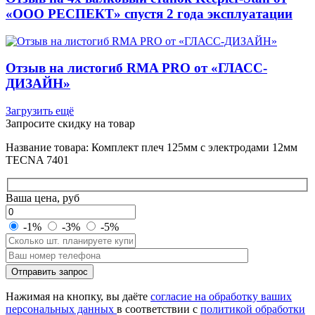
«ООО РЕСПЕКТ» спустя 2 года эксплуатации
Отзыв на листогиб RMA PRO от «ГЛАСС-
ДИЗАЙН»
Загрузить ещё
Запросите скидку на товар
Название товара: Комплект плеч 125мм с электродами 12мм
TECNA 7401
Ваша цена, руб
-1%
-3%
-5%
Оставьте
Отправить запрос
это
поле
Нажимая на кнопку, вы даёте
согласие на обработку ваших
пустым.
персональных данных
в соответствии с
политикой обработки