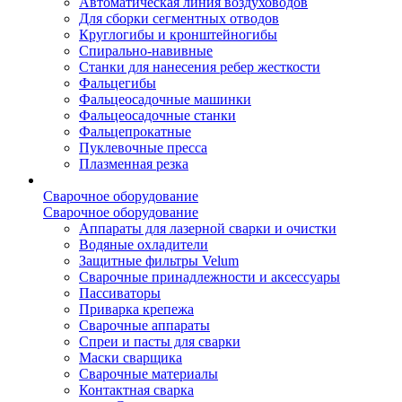
Автоматическая линия воздуховодов
Для сборки сегментных отводов
Круглогибы и кронштейногибы
Спирально-навивные
Станки для нанесения ребер жесткости
Фальцегибы
Фальцеосадочные машинки
Фальцеосадочные станки
Фальцепрокатные
Пуклевочные пресса
Плазменная резка
Сварочное оборудование
Сварочное оборудование
Аппараты для лазерной сварки и очистки
Водяные охладители
Защитные фильтры Velum
Сварочные принадлежности и аксессуары
Пассиваторы
Приварка крепежа
Сварочные аппараты
Спреи и пасты для сварки
Маски сварщика
Сварочные материалы
Контактная сварка