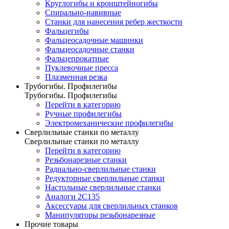
Круглогибы и кронштейногибы
Спирально-навивные
Станки для нанесения ребер жесткости
Фальцегибы
Фальцеосадочные машинки
Фальцеосадочные станки
Фальцепрокатные
Пуклевочные пресса
Плазменная резка
Трубогибы. Профилегибы
Трубогибы. Профилегибы
Перейти в категорию
Ручные профилегибы
Электромеханические профилегибы
Сверлильные станки по металлу
Сверлильные станки по металлу
Перейти в категорию
Резьбонарезные станки
Радиально-сверлильные станки
Редукторные сверлильные станки
Настольные сверлильные станки
Аналоги 2С135
Аксессуары для сверлильных станков
Манипуляторы резьбонарезные
Прочие товары