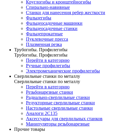
Круглогибы и кронштейногибы
Спирально-навивные
Станки для нанесения ребер жесткости
Фальцегибы
Фальцеосадочные машинки
Фальцеосадочные станки
Фальцепрокатные
Пуклевочные пресса
Плазменная резка
Трубогибы. Профилегибы
Трубогибы. Профилегибы
Перейти в категорию
Ручные профилегибы
Электромеханические профилегибы
Сверлильные станки по металлу
Сверлильные станки по металлу
Перейти в категорию
Резьбонарезные станки
Радиально-сверлильные станки
Редукторные сверлильные станки
Настольные сверлильные станки
Аналоги 2С135
Аксессуары для сверлильных станков
Манипуляторы резьбонарезные
Прочие товары