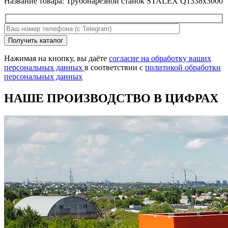
Название товара: Трубонарезной станок STALEX Q1338x3000
Оставьте
Получить каталог
это
поле
Нажимая на кнопку, вы даёте
согласие на обработку ваших
пустым.
персональных данных
в соответствии с
политикой обработки
персональных данных
НАШЕ ПРОИЗВОДСТВО В ЦИФРАХ