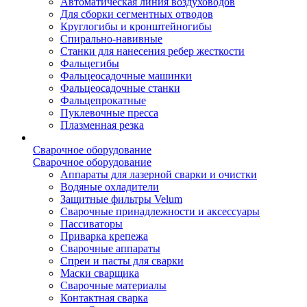
Автоматическая линия воздуховодов
Для сборки сегментных отводов
Круглогибы и кронштейногибы
Спирально-навивные
Станки для нанесения ребер жесткости
Фальцегибы
Фальцеосадочные машинки
Фальцеосадочные станки
Фальцепрокатные
Пуклевочные пресса
Плазменная резка
Сварочное оборудование
Сварочное оборудование
Аппараты для лазерной сварки и очистки
Водяные охладители
Защитные фильтры Velum
Сварочные принадлежности и аксессуары
Пассиваторы
Приварка крепежа
Сварочные аппараты
Спреи и пасты для сварки
Маски сварщика
Сварочные материалы
Контактная сварка