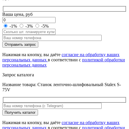
Ваша цена, руб
-1%
-3%
-5%
Оставьте
Отправить запрос
это
поле
Нажимая на кнопку, вы даёте
согласие на обработку ваших
пустым.
персональных данных
в соответствии с
политикой обработки
персональных данных
Запрос каталога
Название товара: Станок ленточно-шлифовальный Stalex S-
75V
Оставьте
Получить каталог
это
поле
Нажимая на кнопку, вы даёте
согласие на обработку ваших
пустым.
персональных данных
в соответствии с
политикой обработки