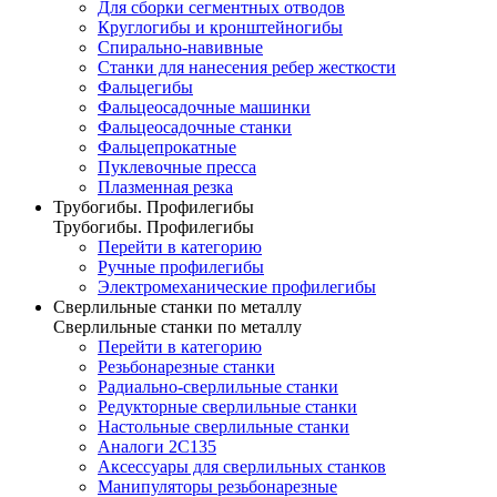
Для сборки сегментных отводов
Круглогибы и кронштейногибы
Спирально-навивные
Станки для нанесения ребер жесткости
Фальцегибы
Фальцеосадочные машинки
Фальцеосадочные станки
Фальцепрокатные
Пуклевочные пресса
Плазменная резка
Трубогибы. Профилегибы
Трубогибы. Профилегибы
Перейти в категорию
Ручные профилегибы
Электромеханические профилегибы
Сверлильные станки по металлу
Сверлильные станки по металлу
Перейти в категорию
Резьбонарезные станки
Радиально-сверлильные станки
Редукторные сверлильные станки
Настольные сверлильные станки
Аналоги 2С135
Аксессуары для сверлильных станков
Манипуляторы резьбонарезные