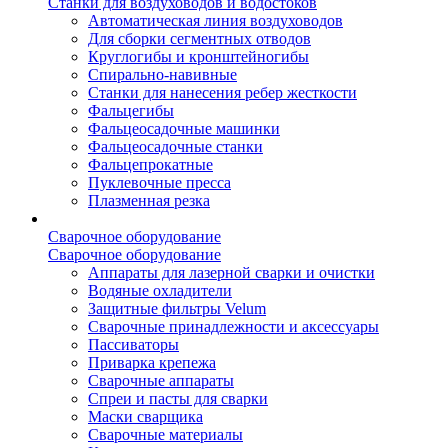
Станки для воздуховодов и водостоков
Автоматическая линия воздуховодов
Для сборки сегментных отводов
Круглогибы и кронштейногибы
Спирально-навивные
Станки для нанесения ребер жесткости
Фальцегибы
Фальцеосадочные машинки
Фальцеосадочные станки
Фальцепрокатные
Пуклевочные пресса
Плазменная резка
Сварочное оборудование
Сварочное оборудование
Аппараты для лазерной сварки и очистки
Водяные охладители
Защитные фильтры Velum
Сварочные принадлежности и аксессуары
Пассиваторы
Приварка крепежа
Сварочные аппараты
Спреи и пасты для сварки
Маски сварщика
Сварочные материалы