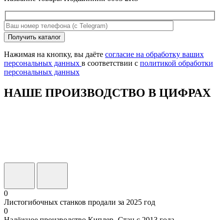
Оставьте
Получить каталог
это
поле
Нажимая на кнопку, вы даёте
согласие на обработку ваших
пустым.
персональных данных
в соответствии с
политикой обработки
персональных данных
НАШЕ ПРОИЗВОДСТВО В ЦИФРАХ
0
Листогибочных станков продали за 2025 год
0
Надёжное производство Киплер- Стан с 2013 года