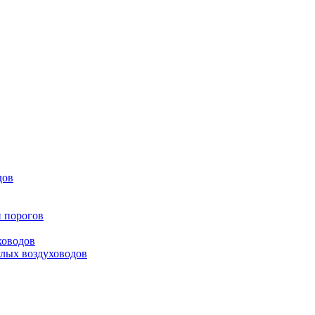
дов
и порогов
ховодов
глых воздуховодов