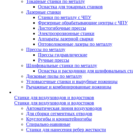
Токарные станки по металлу
Оснастка для токарных станков
Лазерные станки
Станки по металлу с ЧПУ
Фрезерные обрабатывающие центры с ЧПУ
Листогибочные прессы
Электроэрозионные станки
Аппараты лазерной сварки
Оптоволоконные лазеры по металлу
Прессы по металлу
Прессы гидравлические
Ручные прессы
Шлифовальные станки по металлу
Оснастка и расходники для шлифовальных ст
Дисковые пилы по металлу
Угловысечные станки и вырубные ножницы
Рычажные и комбинированные ножницы
Станки для воздуховодов и водостоков
Станки для воздуховодов и водостоков
Автоматическая линия воздуховодов
Для сборки сегментных отводов
Круглогибы и кронштейногибы
Спирально-навивные
Станки для нанесения ребер жесткости