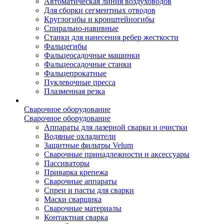
Автоматическая линия воздуховодов
Для сборки сегментных отводов
Круглогибы и кронштейногибы
Спирально-навивные
Станки для нанесения ребер жесткости
Фальцегибы
Фальцеосадочные машинки
Фальцеосадочные станки
Фальцепрокатные
Пуклевочные пресса
Плазменная резка
Сварочное оборудование
Сварочное оборудование
Аппараты для лазерной сварки и очистки
Водяные охладители
Защитные фильтры Velum
Сварочные принадлежности и аксессуары
Пассиваторы
Приварка крепежа
Сварочные аппараты
Спреи и пасты для сварки
Маски сварщика
Сварочные материалы
Контактная сварка