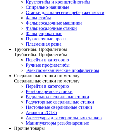
Круглогибы и кронштейногибы
Спирально-навивные
Станки для нанесения ребер жесткости
Фальцегибы
Фальцеосадочные машинки
Фальцеосадочные станки
Фальцепрокатные
Пуклевочные пресса
Плазменная резка
Трубогибы. Профилегибы
Трубогибы. Профилегибы
Перейти в категорию
Ручные профилегибы
Электромеханические профилегибы
Сверлильные станки по металлу
Сверлильные станки по металлу
Перейти в категорию
Резьбонарезные станки
Радиально-сверлильные станки
Редукторные сверлильные станки
Настольные сверлильные станки
Аналоги 2С135
Аксессуары для сверлильных станков
Манипуляторы резьбонарезные
Прочие товары