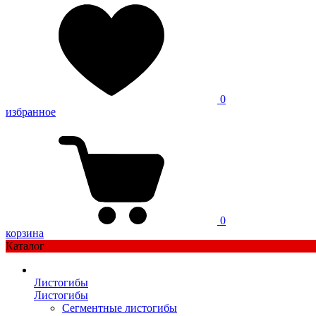
0
избранное
0
корзина
Каталог
Листогибы
Листогибы
Сегментные листогибы