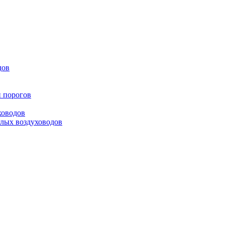
дов
и порогов
ховодов
глых воздуховодов