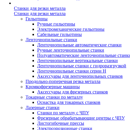
Станки для резки металла
Станки для резки металла
Гильотины
Ручные гильотины
Электромеханические гильотины
Сабельные гильотины
Ленточнопильные станки
Ленточнопильные автоматические станки
Ручные ленточнопильные станки
Полуавтоматические ленточнопильные станк
Ленточнопильные вертикальные станки
Ленточнопильные станки с гидроразгрузкой
Ленточнопильные станки серии H
Аксессуары для ленточнопильных станков
Продольно-поперечная резка металла
Кромкофрезерные машины
Аксессуары для фрезерных станков
Токарные станки по металлу
Оснастка для токарных станков
Лазерные станки
Станки по металлу с ЧПУ
Фрезерные обрабатывающие центры с ЧПУ
Листогибочные прессы
Электроэрозионные станки