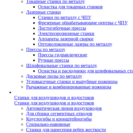
Токарные станки по металлу
Оснастка для токарных станков
Лазерные станки
Станки по металлу с ЧПУ
Фрезерные обрабатывающие центры с ЧПУ
Листогибочные прессы
Электроэрозионные станки
Аппараты лазерной сварки
Оптоволоконные лазеры по металлу
Прессы по металлу
Прессы гидравлические
Ручные прессы
Шлифовальные станки по металлу
Оснастка и расходники для шлифовальных ст
Дисковые пилы по металлу
Угловысечные станки и вырубные ножницы
Рычажные и комбинированные ножницы
Станки для воздуховодов и водостоков
Станки для воздуховодов и водостоков
Автоматическая линия воздуховодов
Для сборки сегментных отводов
Круглогибы и кронштейногибы
Спирально-навивные
Станки для нанесения ребер жесткости