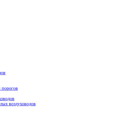
дов
и порогов
ховодов
глых воздуховодов