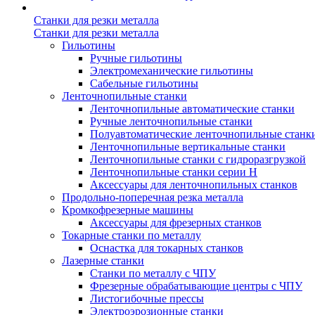
Станки для резки металла
Станки для резки металла
Гильотины
Ручные гильотины
Электромеханические гильотины
Сабельные гильотины
Ленточнопильные станки
Ленточнопильные автоматические станки
Ручные ленточнопильные станки
Полуавтоматические ленточнопильные станк
Ленточнопильные вертикальные станки
Ленточнопильные станки с гидроразгрузкой
Ленточнопильные станки серии H
Аксессуары для ленточнопильных станков
Продольно-поперечная резка металла
Кромкофрезерные машины
Аксессуары для фрезерных станков
Токарные станки по металлу
Оснастка для токарных станков
Лазерные станки
Станки по металлу с ЧПУ
Фрезерные обрабатывающие центры с ЧПУ
Листогибочные прессы
Электроэрозионные станки