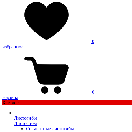
0
избранное
0
корзина
Каталог
Листогибы
Листогибы
Сегментные листогибы