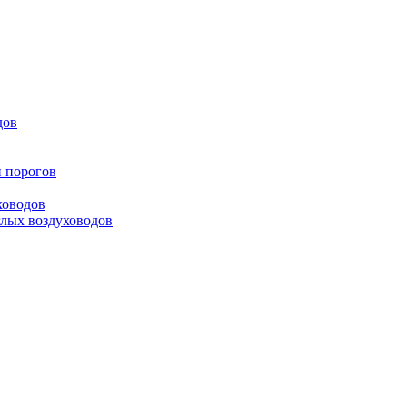
дов
и порогов
ховодов
глых воздуховодов