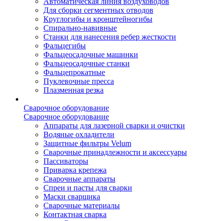
Автоматическая линия воздуховодов
Для сборки сегментных отводов
Круглогибы и кронштейногибы
Спирально-навивные
Станки для нанесения ребер жесткости
Фальцегибы
Фальцеосадочные машинки
Фальцеосадочные станки
Фальцепрокатные
Пуклевочные пресса
Плазменная резка
Сварочное оборудование
Сварочное оборудование
Аппараты для лазерной сварки и очистки
Водяные охладители
Защитные фильтры Velum
Сварочные принадлежности и аксессуары
Пассиваторы
Приварка крепежа
Сварочные аппараты
Спреи и пасты для сварки
Маски сварщика
Сварочные материалы
Контактная сварка