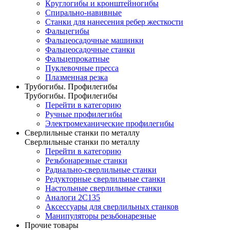
Круглогибы и кронштейногибы
Спирально-навивные
Станки для нанесения ребер жесткости
Фальцегибы
Фальцеосадочные машинки
Фальцеосадочные станки
Фальцепрокатные
Пуклевочные пресса
Плазменная резка
Трубогибы. Профилегибы
Трубогибы. Профилегибы
Перейти в категорию
Ручные профилегибы
Электромеханические профилегибы
Сверлильные станки по металлу
Сверлильные станки по металлу
Перейти в категорию
Резьбонарезные станки
Радиально-сверлильные станки
Редукторные сверлильные станки
Настольные сверлильные станки
Аналоги 2С135
Аксессуары для сверлильных станков
Манипуляторы резьбонарезные
Прочие товары