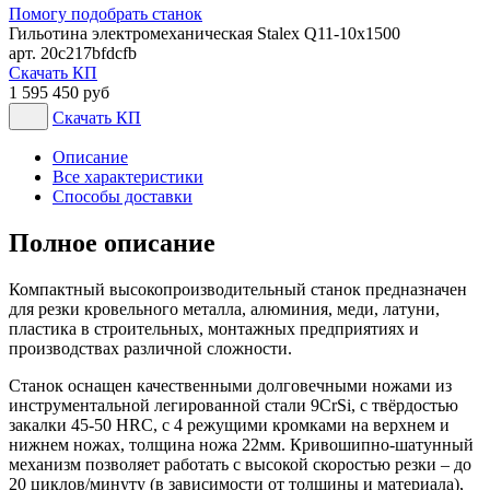
Помогу подобрать станок
Гильотина электромеханическая Stalex Q11-10x1500
арт. 20c217bfdcfb
Скачать КП
1 595 450 руб
Скачать КП
Описание
Все характеристики
Способы доставки
Полное описание
Компактный высокопроизводительный станок предназначен
для резки кровельного металла, алюминия, меди, латуни,
пластика в строительных, монтажных предприятиях и
производствах различной сложности.
Станок оснащен качественными долговечными ножами из
инструментальной легированной стали 9CrSi, с твёрдостью
закалки 45-50 HRC, с 4 режущими кромками на верхнем и
нижнем ножах, толщина ножа 22мм. Кривошипно-шатунный
механизм позволяет работать с высокой скоростью резки – до
20 циклов/минуту (в зависимости от толщины и материала),