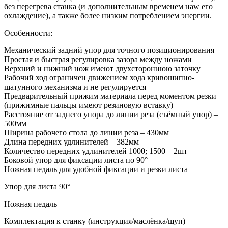
без перегрева станка (и дополнительным временем наw его
охлаждение), а также более низким потреблением энергии.
Особенности:
Механический задний упор для точного позиционирования
Простая и быстрая регулировка зазора между ножами
Верхний и нижний нож имеют двухстороннюю заточку
Рабочий ход ограничен движением хода кривошипно-
шатунного механизма и не регулируется
Предварительный прижим материала перед моментом резки
(прижимные пальцы имеют резиновую вставку)
Расстояние от заднего упора до линии реза (съёмный упор) –
500мм
Ширина рабочего стола до линии реза – 430мм
Длина передних удлинителей – 382мм
Количество передних удлинителей 1000; 1500 – 2шт
Боковой упор для фиксации листа по 90°
Ножная педаль для удобной фиксации и резки листа
Упор для листа 90°
Ножная педаль
Комплектация к станку (инструкция/маслёнка/щуп)