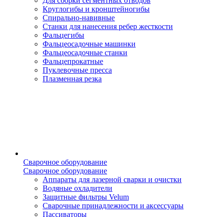
Для сборки сегментных отводов
Круглогибы и кронштейногибы
Спирально-навивные
Станки для нанесения ребер жесткости
Фальцегибы
Фальцеосадочные машинки
Фальцеосадочные станки
Фальцепрокатные
Пуклевочные пресса
Плазменная резка
Сварочное оборудование
Сварочное оборудование
Аппараты для лазерной сварки и очистки
Водяные охладители
Защитные фильтры Velum
Сварочные принадлежности и аксессуары
Пассиваторы