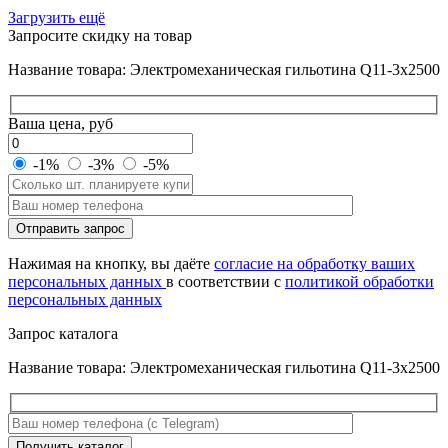
Загрузить ещё
Запросите скидку на товар
Название товара: Электромеханическая гильотина Q11-3x2500
Ваша цена, руб
-1%
-3%
-5%
Оставьте
Отправить запрос
это
поле
Нажимая на кнопку, вы даёте
согласие на обработку ваших
пустым.
персональных данных
в соответствии с
политикой обработки
персональных данных
Запрос каталога
Название товара: Электромеханическая гильотина Q11-3x2500
Оставьте
Получить каталог