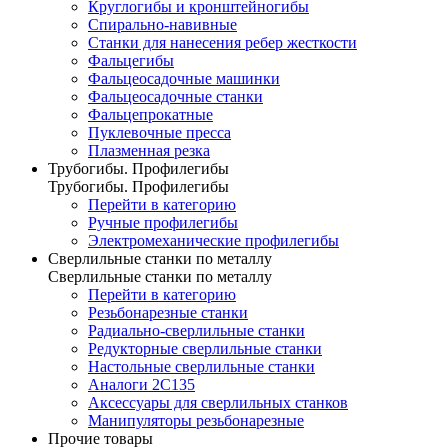
Круглогибы и кронштейногибы
Спирально-навивные
Станки для нанесения ребер жесткости
Фальцегибы
Фальцеосадочные машинки
Фальцеосадочные станки
Фальцепрокатные
Пуклевочные пресса
Плазменная резка
Трубогибы. Профилегибы
Трубогибы. Профилегибы
Перейти в категорию
Ручные профилегибы
Электромеханические профилегибы
Сверлильные станки по металлу
Сверлильные станки по металлу
Перейти в категорию
Резьбонарезные станки
Радиально-сверлильные станки
Редукторные сверлильные станки
Настольные сверлильные станки
Аналоги 2С135
Аксессуары для сверлильных станков
Манипуляторы резьбонарезные
Прочие товары