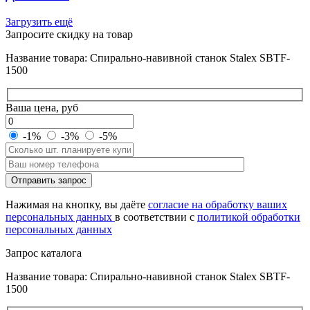
Загрузить ещё
Запросите скидку на товар
Название товара: Спирально-навивной cтанок Stalex SBTF-
1500
Ваша цена, руб
-1%
-3%
-5%
Оставьте
Отправить запрос
это
поле
Нажимая на кнопку, вы даёте
согласие на обработку ваших
пустым.
персональных данных
в соответствии с
политикой обработки
персональных данных
Запрос каталога
Название товара: Спирально-навивной cтанок Stalex SBTF-
1500