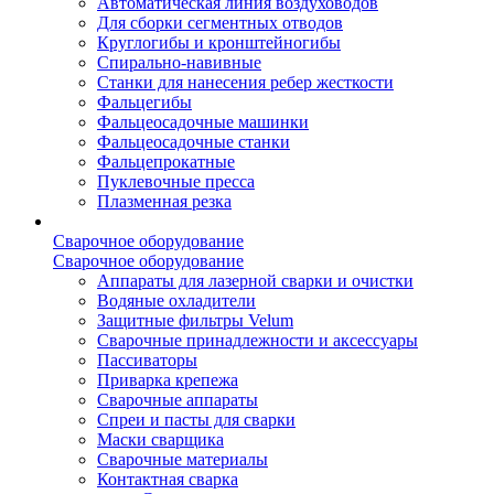
Автоматическая линия воздуховодов
Для сборки сегментных отводов
Круглогибы и кронштейногибы
Спирально-навивные
Станки для нанесения ребер жесткости
Фальцегибы
Фальцеосадочные машинки
Фальцеосадочные станки
Фальцепрокатные
Пуклевочные пресса
Плазменная резка
Сварочное оборудование
Сварочное оборудование
Аппараты для лазерной сварки и очистки
Водяные охладители
Защитные фильтры Velum
Сварочные принадлежности и аксессуары
Пассиваторы
Приварка крепежа
Сварочные аппараты
Спреи и пасты для сварки
Маски сварщика
Сварочные материалы
Контактная сварка