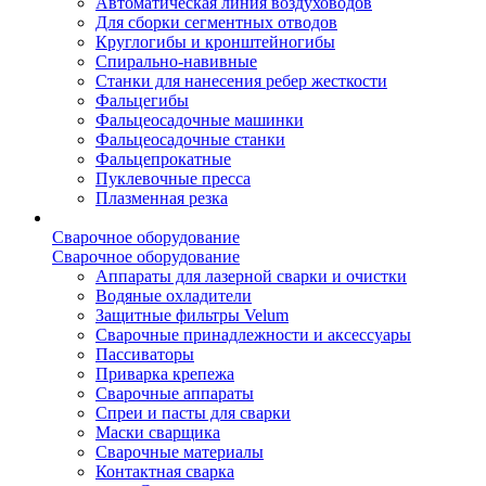
Автоматическая линия воздуховодов
Для сборки сегментных отводов
Круглогибы и кронштейногибы
Спирально-навивные
Станки для нанесения ребер жесткости
Фальцегибы
Фальцеосадочные машинки
Фальцеосадочные станки
Фальцепрокатные
Пуклевочные пресса
Плазменная резка
Сварочное оборудование
Сварочное оборудование
Аппараты для лазерной сварки и очистки
Водяные охладители
Защитные фильтры Velum
Сварочные принадлежности и аксессуары
Пассиваторы
Приварка крепежа
Сварочные аппараты
Спреи и пасты для сварки
Маски сварщика
Сварочные материалы
Контактная сварка