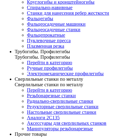
Круглогибы и кронштейногибы
Спирально-навивные
Станки для нанесения ребер жесткости
Фальцегибы
Фальцеосадочные машинки
Фальцеосадочные станки
Фальцепрокатные
Пуклевочные пресса
Плазменная резка
Трубогибы. Профилегибы
Трубогибы. Профилегибы
Перейти в категорию
Ручные профилегибы
Электромеханические профилегибы
Сверлильные станки по металлу
Сверлильные станки по металлу
Перейти в категорию
Резьбонарезные станки
Радиально-сверлильные станки
Редукторные сверлильные станки
Настольные сверлильные станки
Аналоги 2С135
Аксессуары для сверлильных станков
Манипуляторы резьбонарезные
Прочие товары