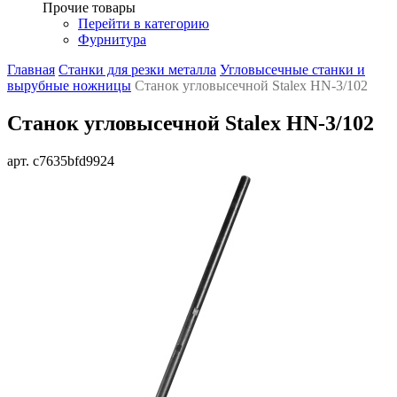
Прочие товары
Перейти в категорию
Фурнитура
Главная
Станки для резки металла
Угловысечные станки и
вырубные ножницы
Станок угловысечной Stalex HN-3/102
Станок угловысечной Stalex HN-3/102
арт. c7635bfd9924