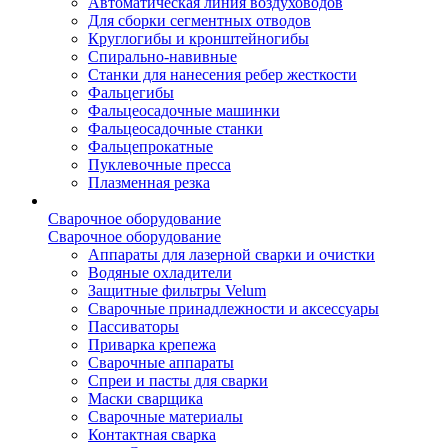
Автоматическая линия воздуховодов
Для сборки сегментных отводов
Круглогибы и кронштейногибы
Спирально-навивные
Станки для нанесения ребер жесткости
Фальцегибы
Фальцеосадочные машинки
Фальцеосадочные станки
Фальцепрокатные
Пуклевочные пресса
Плазменная резка
Сварочное оборудование
Сварочное оборудование
Аппараты для лазерной сварки и очистки
Водяные охладители
Защитные фильтры Velum
Сварочные принадлежности и аксессуары
Пассиваторы
Приварка крепежа
Сварочные аппараты
Спреи и пасты для сварки
Маски сварщика
Сварочные материалы
Контактная сварка