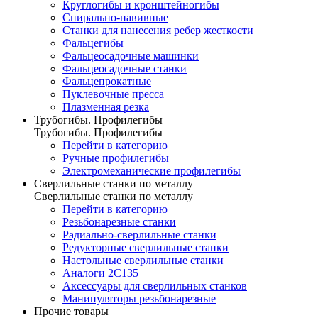
Круглогибы и кронштейногибы
Спирально-навивные
Станки для нанесения ребер жесткости
Фальцегибы
Фальцеосадочные машинки
Фальцеосадочные станки
Фальцепрокатные
Пуклевочные пресса
Плазменная резка
Трубогибы. Профилегибы
Трубогибы. Профилегибы
Перейти в категорию
Ручные профилегибы
Электромеханические профилегибы
Сверлильные станки по металлу
Сверлильные станки по металлу
Перейти в категорию
Резьбонарезные станки
Радиально-сверлильные станки
Редукторные сверлильные станки
Настольные сверлильные станки
Аналоги 2С135
Аксессуары для сверлильных станков
Манипуляторы резьбонарезные
Прочие товары