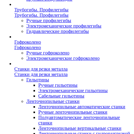
Трубогибы. Профилегибы
Трубогибы. Профилегибы
Ручные профилегибы
Электромеханические профилегибы
Гидравлические профилегибы
Гофроколено
Гофроколено
Ручные гофроколено
Электромеханические гофроколено
Станки для резки металла
Станки для резки металла
Гильотины
Ручные гильотины
Электромеханические гильотины
Сабельные гильотины
Ленточнопильные станки
Ленточнопильные автоматические станки
Ручные ленточнопильные станки
Полуавтоматические ленточнопильные
станки
Ленточнопильные вертикальные станки
Ленточнопильные станки с гидроразгрузкой