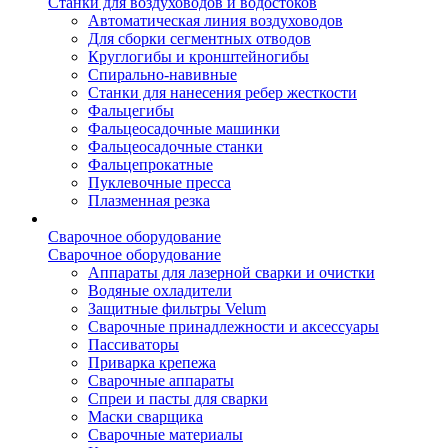
Станки для воздуховодов и водостоков
Автоматическая линия воздуховодов
Для сборки сегментных отводов
Круглогибы и кронштейногибы
Спирально-навивные
Станки для нанесения ребер жесткости
Фальцегибы
Фальцеосадочные машинки
Фальцеосадочные станки
Фальцепрокатные
Пуклевочные пресса
Плазменная резка
Сварочное оборудование
Сварочное оборудование
Аппараты для лазерной сварки и очистки
Водяные охладители
Защитные фильтры Velum
Сварочные принадлежности и аксессуары
Пассиваторы
Приварка крепежа
Сварочные аппараты
Спреи и пасты для сварки
Маски сварщика
Сварочные материалы