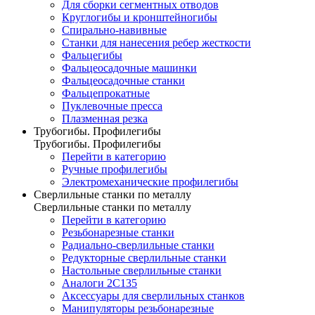
Для сборки сегментных отводов
Круглогибы и кронштейногибы
Спирально-навивные
Станки для нанесения ребер жесткости
Фальцегибы
Фальцеосадочные машинки
Фальцеосадочные станки
Фальцепрокатные
Пуклевочные пресса
Плазменная резка
Трубогибы. Профилегибы
Трубогибы. Профилегибы
Перейти в категорию
Ручные профилегибы
Электромеханические профилегибы
Сверлильные станки по металлу
Сверлильные станки по металлу
Перейти в категорию
Резьбонарезные станки
Радиально-сверлильные станки
Редукторные сверлильные станки
Настольные сверлильные станки
Аналоги 2С135
Аксессуары для сверлильных станков
Манипуляторы резьбонарезные