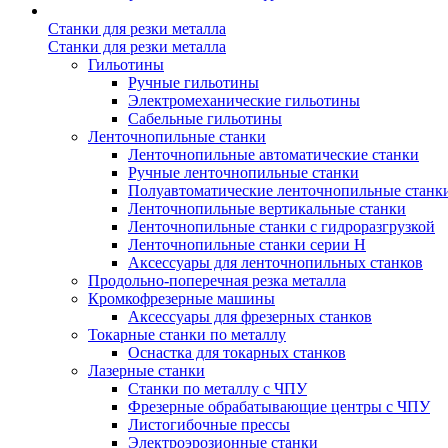
Станки для резки металла
Станки для резки металла
Гильотины
Ручные гильотины
Электромеханические гильотины
Сабельные гильотины
Ленточнопильные станки
Ленточнопильные автоматические станки
Ручные ленточнопильные станки
Полуавтоматические ленточнопильные станк
Ленточнопильные вертикальные станки
Ленточнопильные станки с гидроразгрузкой
Ленточнопильные станки серии H
Аксессуары для ленточнопильных станков
Продольно-поперечная резка металла
Кромкофрезерные машины
Аксессуары для фрезерных станков
Токарные станки по металлу
Оснастка для токарных станков
Лазерные станки
Станки по металлу с ЧПУ
Фрезерные обрабатывающие центры с ЧПУ
Листогибочные прессы
Электроэрозионные станки