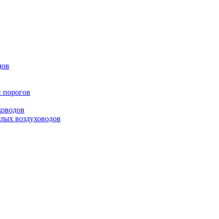
дов
и порогов
ховодов
глых воздуховодов